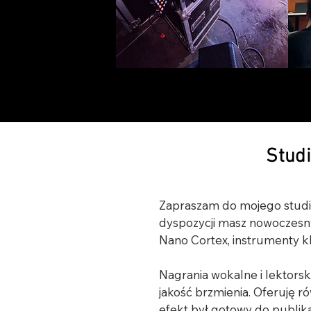
Studi
Zapraszam do mojego studia
dyspozycji masz nowoczesny
Nano Cortex, instrumenty kl
Nagrania wokalne i lektors
jakość brzmienia. Oferuję r
efekt był gotowy do publikacj