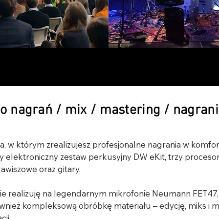
o nagrań / mix / mastering / nagrani
, w którym zrealizujesz profesjonalne nagrania w komfo
 elektroniczny zestaw perkusyjny DW eKit, trzy proceso
awiszowe oraz gitary.

kie realizuję na legendarnym mikrofonie Neumann FET47,
ównież kompleksową obróbkę materiału – edycję, miks i mas
i.
