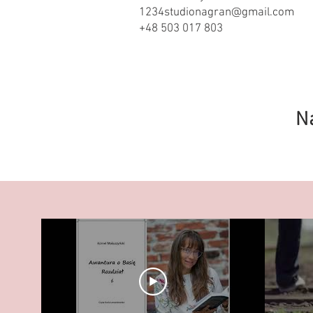
1234studionagran@gmail.com
+48 503 017 803
N